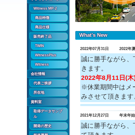
Witness MP-2
商品特徴
商品仕様
What's New
販売終了品
TWIN
2022年07月31日
2022
WitnessPlus
誠に勝手ながら、
Witness
きます。
会社情報
2022年8月11日(木
代表ご挨拶
※休業期間中はメ
所在地
みさせて頂きます
資料室
取得データサンプ
2021年12月27日
年末年始
ル
誠に勝手ながら、
開発の歴史
て頂きます。