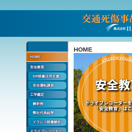
HOME
HOME
安全教育
DR映像活用支援
安全運転講習
工学鑑定
解析例
弊社代表経歴
ドラレコ映像解析
ドライブレコーダー