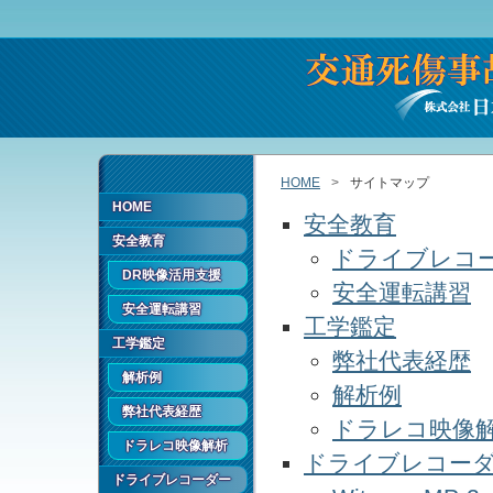
HOME
サイトマップ
HOME
安全教育
安全教育
ドライブレコ
DR映像活用支援
安全運転講習
安全運転講習
工学鑑定
工学鑑定
弊社代表経歴
解析例
解析例
弊社代表経歴
ドラレコ映像
ドラレコ映像解析
ドライブレコー
ドライブレコーダー