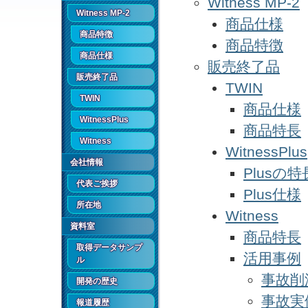
Witness MP-2
Witness MP-2
商品仕様
商品特徴
商品特徴
商品仕様
販売終了品
販売終了品
TWIN
TWIN
商品仕様
WitnessPlus
商品特長
Witness
WitnessPlus
会社情報
Plusの特
代表ご挨拶
Plus仕様
所在地
Witness
資料室
商品特長
取得データサンプ
活用事例
ル
事故削
開発の歴史
事故実
報道履歴