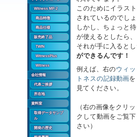
このためにイラスト
Witness MP-2
されているのでしょ
商品特徴
しかし、ちょっと待
商品仕様
が使えるとしたら、
販売終了品
それが手に入るとし
TWIN
ができるんです！
WitnessPlus
Witness
例えば、右の
ウィッ
会社情報
トネスの記録動画
を
代表ご挨拶
見てください。
所在地
資料室
（右の画像をクリッ
取得データサンプ
クして動画をご覧下
ル
さい）
開発の歴史