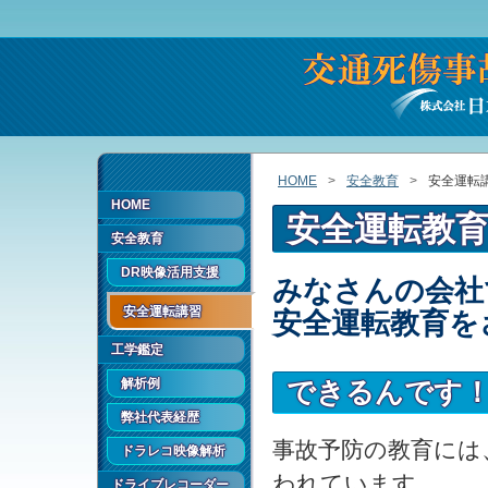
HOME
安全教育
安全運転
HOME
安全運転教
安全教育
DR映像活用支援
みなさんの会社
安全運転講習
安全運転教育を
工学鑑定
解析例
できるんです
弊社代表経歴
事故予防の教育には
ドラレコ映像解析
われています。
ドライブレコーダー