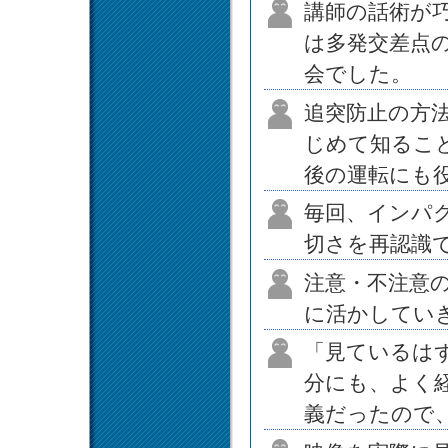
講師の話術が
は多発交差点
会でした。
追突防止の方
じめて知るこ
後の運転にも
毎回、インパ
切さを再認識
注意・不注意
に活かしてい
「見ているは
分にも、よく
義だったので